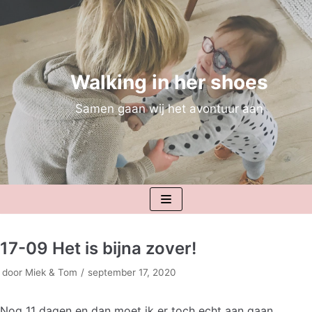
Meteen
naar
de
inhoud
Walking in her shoes
Samen gaan wij het avontuur aan
17-09 Het is bijna zover!
door
Miek & Tom
september 17, 2020
Nog 11 dagen en dan moet ik er toch echt aan gaan