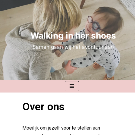
Meteen
naar
de
inhoud
Walking in her shoes
Samen gaan wij het avontuur aan
Over ons
Moeilijk om jezelf voor te stellen aan