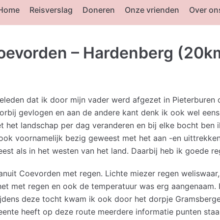
Home
Reisverslag
Doneren
Onze vrienden
Over on
Coevorden – Hardenberg (20k
leden dat ik door mijn vader werd afgezet in Pieterburen 
orbij gevlogen en aan de andere kant denk ik ook wel eens,
 het landschap per dag veranderen en bij elke bocht ben i
ok voornamelijk bezig geweest met het aan -en uittrekken 
eest als in het westen van het land. Daarbij heb ik goede r
nuit Coevorden met regen. Lichte miezer regen weliswaar, 
het met regen en ook de temperatuur was erg aangenaam. I
Tijdens deze tocht kwam ik ook door het dorpje Gramsberge
te heeft op deze route meerdere informatie punten staan