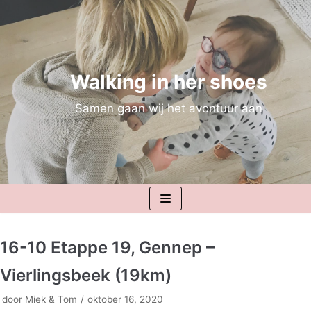
Meteen
naar
de
inhoud
Walking in her shoes
Samen gaan wij het avontuur aan
16-10 Etappe 19, Gennep –
Vierlingsbeek (19km)
door
Miek & Tom
oktober 16, 2020